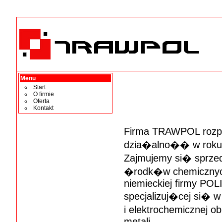
Trawpol - trawienie i polerowanie stali, tr
Trawpol - Prze
Menu
Start
O firmie
Oferta
Kontakt
Firma TRAWPOL roz
dzia�alno�� w roku
Zajmujemy si� spr
�rodk�w chemiczny
niemieckiej firmy PO
specjalizuj�cej si� w
i elektrochemicznej 
metali.