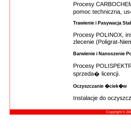
Procesy CARBOCHEM,
pomoc techniczna, us�
Trawienie i Pasywacja Sta
Procesy POLINOX, ins
zlecenie (Poligrat-Nie
Barwienie i Nanoszenie P
Procesy POLISPEKTRAL
sprzeda� licencji.
Oczyszczanie �ciek�w
Instalacje do oczys
Copyright © 2